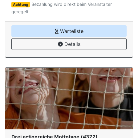
Bezahlung wird direkt beim Veranstalter
Achtung
geregelt!
Warteliste
Details
Drei actionreiche Mottotage
(#
372
)